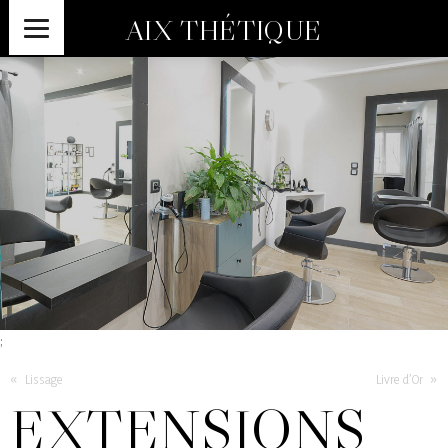
AIX THÉTIQUE
;
«
»
Lissage
Livre d’Or
EXTENSIONS