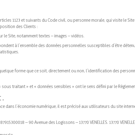
cles 1123 et suivants du Code civil, ou personne morale, qui visite le Site
position des Clients :
r le Site, notamment textes – images – vidéos.
pondent à l’ensemble des données personnelles susceptibles d’être déten
tatistiques.
elque forme que ce soit, directement ou non, l’identification des personnes
sous traitant » et « données sensibles » ont le sens défini par le Règleme
t.
ance dans l’économie numérique, il est précisé aux utilisateurs du site inter
30987915300018 – 90 Avenue des Logissons – 13770 VENELLES. 13770 VENELLE
 morale.