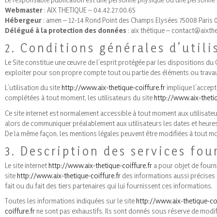
Webmaster
: AIX THETIQUE – 04.42.27.00.65
Hébergeur
: amen – 12-14 Rond Point des Champs Elysées 75008 Paris 0
Délégué à la protection des données
: aix thétique – contact@aixthe
2. Conditions générales d’utili
Le Site constitue une œuvre de l’esprit protégée par les dispositions du C
exploiter pour son propre compte tout ou partie des éléments ou travau
L’utilisation du site
http://www.aix-thetique-coiffure.fr
implique l’accepta
complétées à tout moment, les utilisateurs du site
http://www.aix-thetiq
Ce site internet est normalement accessible à tout moment aux utilisate
alors de communiquer préalablement aux utilisateurs les dates et heures 
De la même façon, les mentions légales peuvent être modifiées à tout mome
3. Description des services fou
Le site internet
http://www.aix-thetique-coiffure.fr
a pour objet de fourni
site
http://www.aix-thetique-coiffure.fr
des informations aussi précises q
fait ou du fait des tiers partenaires qui lui fournissent ces informations.
Toutes les informations indiquées sur le site
http://www.aix-thetique-coi
coiffure.fr
ne sont pas exhaustifs. Ils sont donnés sous réserve de modifi