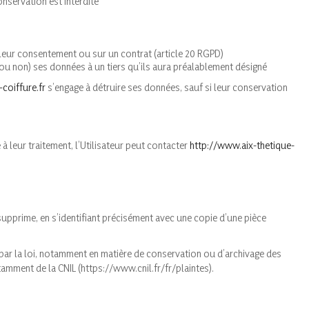
onservation est interdite
 leur consentement ou sur un contrat (article 20 RGPD)
 non) ses données à un tiers qu’ils aura préalablement désigné
coiffure.fr
s’engage à détruire ses données, sauf si leur conservation
à leur traitement, l’Utilisateur peut contacter
http://www.aix-thetique-
supprime, en s’identifiant précisément avec une copie d’une pièce
par la loi, notamment en matière de conservation ou d’archivage des
mment de la CNIL (https://www.cnil.fr/fr/plaintes).