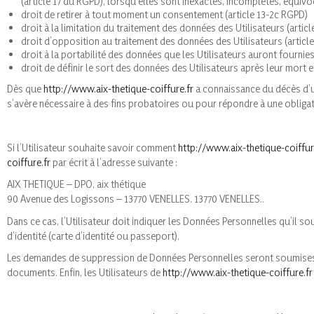
(article 17 du RGPD), lorsqu’elles sont inexactes, incomplètes, équivo
droit de retirer à tout moment un consentement (article 13-2c RGPD)
droit à la limitation du traitement des données des Utilisateurs (artic
droit d’opposition au traitement des données des Utilisateurs (articl
droit à la portabilité des données que les Utilisateurs auront fourni
droit de définir le sort des données des Utilisateurs après leur mort e
Dès que
http://www.aix-thetique-coiffure.fr
a connaissance du décès d’un
s’avère nécessaire à des fins probatoires ou pour répondre à une obligat
Si l’Utilisateur souhaite savoir comment
http://www.aix-thetique-coiffur
coiffure.fr
par écrit à l’adresse suivante :
AIX THETIQUE – DPO, aix thétique
90 Avenue des Logissons – 13770 VENELLES. 13770 VENELLES..
Dans ce cas, l’Utilisateur doit indiquer les Données Personnelles qu’il so
d’identité (carte d’identité ou passeport).
Les demandes de suppression de Données Personnelles seront soumises
documents. Enfin, les Utilisateurs de
http://www.aix-thetique-coiffure.fr