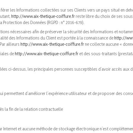
ansférer les Informations collectées sur ses Clients vers un pays situé en
autant,
http://www.aix-thetique-coiffure.fr
reste libre du choix de ses sous
la Protection des Données (RGPD : n° 2016-679).
tions nécessaires afin de préserver la sécurité des Informations et nota
tialité des Informations du Client est portée à la connaissance de
http://www
Par ailleurs
http://www.aix-thetique-coiffure.fr
ne collecte aucune « donné
liales de
http://www.aix-thetique-coiffure.fr
et des sous-traitants (prestatai
ppelées ci-dessus, les principales personnes susceptibles d’avoir accès aux
i permettent d’améliorer l’expérience utilisateur et de proposer des conse
la fin de la relation contractuelle
sur Internet et aucune méthode de stockage électronique n’est complèteme