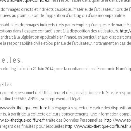
/www.aix-thetique-coiffure.fr
est responsable de la qualité et de la véracit
ommages directs et indirects causés au matériel de l’utilisateur, lors de l’
iquées au point 4, soit de l’apparition d’un bug ou d’une incompatibilité.
sable des dommages indirects (tels par exemple qu’une perte de marché ou 
estions dans l’espace contact) sont à la disposition des utilisateurs.
http:/
rait à la législation applicable en France, en particulier aux dispositions
 la responsabilité civile et/ou pénale de l’utilisateur, notamment en cas d
elles.
rketing, la loi du 21 Juin 2014 pour la confiance dans l’Economie Numériqu
elles
compte personnel de l’Utilisateur et de sa navigation sur le Site, le resp
ristine LEFEVRE-ANSEL, son représentant légal
/www.aix-thetique-coiffure.fr
s’engage à respecter le cadre des dispositions
ients, à partir de la collecte de leurs consentements, une information comp
w.aix-thetique-coiffure.fr
traite des Données Personnelles,
http://www.aix
u regard des finalités pour lesquelles
http://www.aix-thetique-coiffure.fr
le