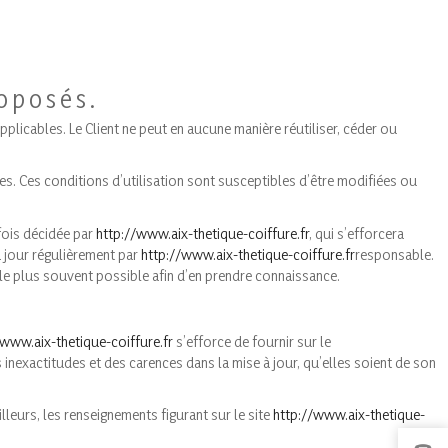
roposés.
pplicables. Le Client ne peut en aucune manière réutiliser, céder ou
tes. Ces conditions d’utilisation sont susceptibles d’être modifiées ou
fois décidée par
http://www.aix-thetique-coiffure.fr
, qui s’efforcera
à jour régulièrement par
http://www.aix-thetique-coiffure.fr
responsable.
r le plus souvent possible afin d’en prendre connaissance.
/www.aix-thetique-coiffure.fr
s’efforce de fournir sur le
inexactitudes et des carences dans la mise à jour, qu’elles soient de son
illeurs, les renseignements figurant sur le site
http://www.aix-thetique-