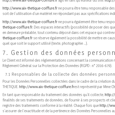
http://www.aix-thetique-coiffure.fr
agit en tant qu’éditeur du site.
http:/
http://www.aix-thetique-coiffure.fr
ne pourra être tenu responsable des d
soit de l’utilisation d’un matériel ne répondant pas aux spécifications ind
http://www.aix-thetique-coiffure.fr
ne pourra également être tenu respon
thetique-coiffure.fr
. Des espaces interactifs (possibilité de poser des qu
en demeure préalable, tout contenu déposé dans cet espace qui contreviend
thetique-coiffure.fr
se réserve également la possibilité de mettre en cause
quel que soit le support utilisé (texte, photographie …).
7. Gestion des données personn
Le Client est informé des réglementations concernant la communication ma
Règlement Général sur la Protection des Données (RGPD : n° 2016-679).
7.1 Responsables de la collecte des données personn
Pour les Données Personnelles collectées dans le cadre de la création du 
THETIQUE.
http://www.aix-thetique-coiffure.fr
est représenté par Mme Ch
En tant que responsable du traitement des données qu’il collecte,
http:/
finalités de ses traitements de données, de fournir à ses prospects et cl
registre des traitements conforme à la réalité. Chaque fois que
http://ww
s’assurer de l’exactitude et de la pertinence des Données Personnelles a