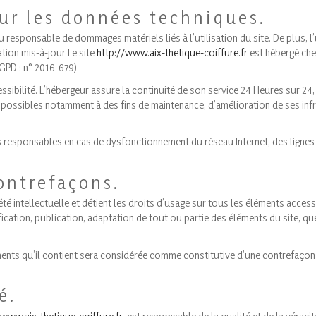
sur les données techniques.
enu responsable de dommages matériels liés à l’utilisation du site. De plus, l’
ation mis-à-jour Le site
http://www.aix-thetique-coiffure.fr
est hébergé che
GPD : n° 2016-679)
ssibilité. L’hébergeur assure la continuité de son service 24 Heures sur 24, 
possibles notamment à des fins de maintenance, d’amélioration de ses infras
s responsables en cas de dysfonctionnement du réseau Internet, des lignes 
contrefaçons.
té intellectuelle et détient les droits d’usage sur tous les éléments access
cation, publication, adaptation de tout ou partie des éléments du site, quel
ents qu’il contient sera considérée comme constitutive d’une contrefaçon 
é.