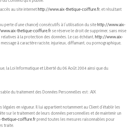
é du Contenu qu’il publie.
accès au site internet
http://www.aix-thetique-coiffure.fr
, et résultant
perte d’une chance) consécutifs à l’utilisation du site
http://www.aix-
/www.aix-thetique-coiffure.fr
se réserve le droit de supprimer, sans mise
 relatives à la protection des données. Le cas échéant,
http://www.aix-
e message à caractère raciste, injurieux, diffamant, ou pornographique,
e, la Loi Informatique et Liberté du 06 Août 2004 ainsi que du
onsable du traitement des Données Personnelles est : AIX
 légales en vigueur. Il lui appartient notamment au Client d’établir les
lète sur le traitement de leurs données personnelles et de maintenir un
-thetique-coiffure.fr
prend toutes les mesures raisonnables pour
s traite.