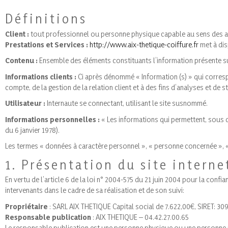
Définitions
Client :
tout professionnel ou personne physique capable au sens des arti
Prestations et Services :
http://www.aix-thetique-coiffure.fr
met à dis
Contenu :
Ensemble des éléments constituants l’information présente su
Informations clients :
Ci après dénommé « Information (s) » qui corres
compte, de la gestion de la relation client et à des fins d’analyses et de s
Utilisateur :
Internaute se connectant, utilisant le site susnommé.
Informations personnelles :
« Les informations qui permettent, sous qu
du 6 janvier 1978).
Les termes « données à caractère personnel », « personne concernée », « 
1. Présentation du site interne
En vertu de l’article 6 de la loi n° 2004-575 du 21 juin 2004 pour la confi
intervenants dans le cadre de sa réalisation et de son suivi:
Propriétaire
: SARL AIX THETIQUE Capital social de 7.622,00€, SIRET: 
Responsable publication
: AIX THETIQUE – 04.42.27.00.65
Le responsable publication est une personne physique ou une personne