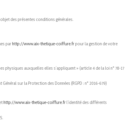
 objet des présentes conditions générales.
ues par
http://www.aix-thetique-coiffure.fr
pour la gestion de votre
 physiques auxquelles elles s’appliquent » (article 4 de la loi n° 78-17
nt Général sur la Protection des Données (RGPD : n° 2016-679)
net
http://www.aix-thetique-coiffure.fr
l’identité des différents
S.