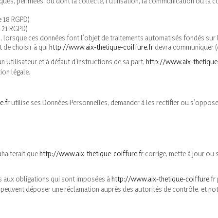
ques, périmées, ou dont la collecte, l’utilisation, la communication ou la c
le 18 RGPD)
e 21 RGPD)
es, lorsque ces données font l’objet de traitements automatisés fondés sur
t de choisir à qui
http://www.aix-thetique-coiffure.fr
devra communiquer (ou
 Utilisateur et à défaut d’instructions de sa part,
http://www.aix-thetique-
ion légale.
e.fr
utilise ses Données Personnelles, demander à les rectifier ou s’oppose 
uhaiterait que
http://www.aix-thetique-coiffure.fr
corrige, mette à jour ou 
 aux obligations qui sont imposées à
http://www.aix-thetique-coiffure.fr
peuvent déposer une réclamation auprès des autorités de contrôle, et nota