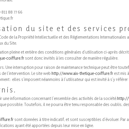
 811 88 77 66
tique.fr
sation du site et des services p
ode de la Propriété Intellectuelle et des Réglementations Internationales a
x du Site.
tion pleine et entière des conditions générales d’utilisation ci-après décri
ue-coiffure.fr
sont donc invités à les consulter de manière régulière.
urs. Une interruption pour raison de maintenance technique peut être toute
de l’intervention. Le site web
http://www.aix-thetique-coiffure.fr
est mis 
nt : elles s’imposent néanmoins à l’utilisateur qui est invité à s’y référe
rnis.
r une information concernant l’ensemble des activités de la société.
http:/
ue possible. Toutefois, il ne pourra être tenu responsable des oublis, des 
ffure.fr
sont données à titre indicatif, et sont susceptibles d’évoluer. Par a
cations ayant été apportées depuis leur mise en ligne.