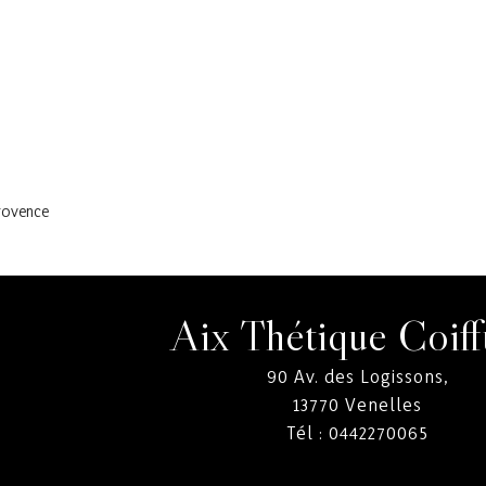
Provence
Aix Thétique Coiff
90 Av. des Logissons,
13770
Venelles
Tél :
0442270065