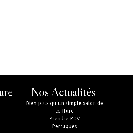
ure
Nos Actualités
Bien plus qu’un simple salon de
coiffure
Prendre RDV
Perruques