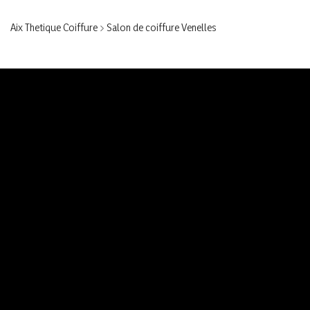
Aix Thetique Coiffure
>
Salon de coiffure Venelles